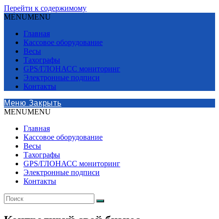
Перейти к содержимому
MENU
MENU
Главная
Кассовое оборудование
Весы
Тахографы
GPS/ГЛОНАСС мониторинг
Электронные подписи
Контакты
Меню
Закрыть
MENU
MENU
Главная
Кассовое оборудование
Весы
Тахографы
GPS/ГЛОНАСС мониторинг
Электронные подписи
Контакты